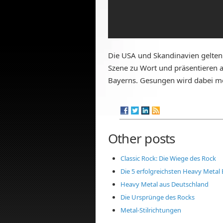
Die USA und Skandinavien gelten
Szene zu Wort und präsentieren
Bayerns. Gesungen wird dabei mei
Other posts
Classic Rock: Die Wiege des Rock
Die 5 erfolgreichsten Heavy Metal 
Heavy Metal aus Deutschland
Die Ursprünge des Rocks
Metal-Stilrichtungen